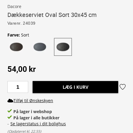
Dacore
Dækkeserviet Oval Sort 30x45 cm
Varenr.
24039
Farve
:
Sort
54,00 kr
LÆG I KURV
Tilføj til Ønskeskyen
På lager i webshop
På lager i alle butikker
-
Se lagerstatus i dit bolighus
(
Opdateret kl. 22.55
)